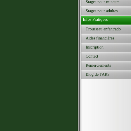
Stages pour mineurs
Stages pour adultes
Infos Pratiques
Trousseau enfant/ado
Aides financières
Inscription
Contact
Remerciements
Blog de l'ARS