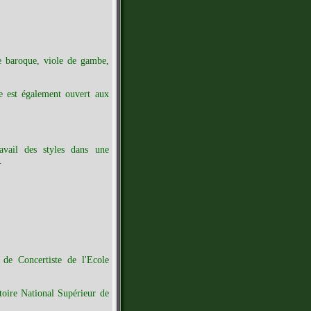
le baroque, viole de gambe,
 est également ouvert aux
avail des styles dans une
.
de Concertiste de l'Ecole
toire National Supérieur de