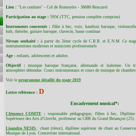
Lieu :
"Les coulmes" - Col de Romeyère - 38680 Rencurel
Participation au stage :
595€ (TTC, pension complète comprise)
Instruments concernés :
flûte à bec, voix, hautbois baroque, violoncel
luth, théorbe, guitare baroque, clavecin, basse continue
Niveau souhaité :
à partir du 2ème cycle de C.R.R. et E.N.M. Ce stage
instrumentistes modernes et musiciens professionnels
Age :
enfants, adolescents et adultes
Objectif :
musique baroque française, allemande et italienne. Un tr
atmosphère détendue. Cours instrumentaux et cours de musique de chambre
Voir le
programme détaillé du stage 2019
D
Lettre référence :
Encadrement musical
*
:
Clémence COMTE
:
responsable pédagogique, flûtes à bec, Diplôme 
Supérieure des Arts d'Utrecht, professeur au CRR du Grand Besançon (25).
Lisandro NESIS
: chant (ténor), diplôme supérieur de chant au Conserva
Musique de Lyon. Concertiste international.