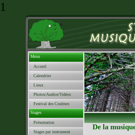
1
Menu
Accueil
Calendrier
Lieux
Photos/Audios/Vidéos
Festival des Coulmes
Stages
Présentation
De la musique
Stages par instrument